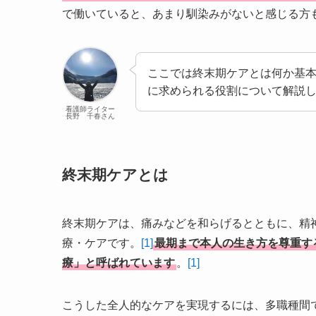
で働いていると、あまり馴染みがないと感じる方
ここでは終末期ケアとは何か基
に求められる役割について解説
看護師ライター
長野 千春さん
終末期ケアとは
終末期ケアは、痛みなどを和らげるとともに、精
療・ケアです。
[1]
最期まで本人の生き方を尊重す
療」と呼ばれています
。
[1]
こうした全人的なケアを実現するには、多職種間