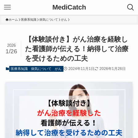
MediCatch
ホーム
医療系知識
病気について
がん
【体験談付き】がん治療を経験し
2026
た看護師が伝える！納得して治療
1/26
を受けるための工夫
2024年11月1日
2026年1月26日
医療系知識
病気について
がん