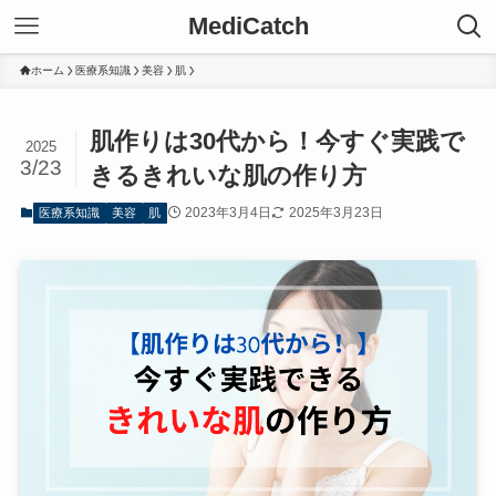
MediCatch
ホーム
医療系知識
美容
肌
肌作りは30代から！今すぐ実践で
2025
3/23
きるきれいな肌の作り方
2023年3月4日
2025年3月23日
医療系知識
美容
肌