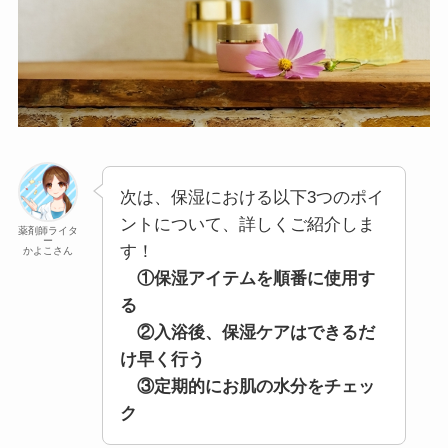
次は、保湿における以下3つのポイ
ントについて、詳しくご紹介しま
薬剤師ライタ
ー
す！
かよこさん
①保湿アイテムを順番に使用す
る
②入浴後、保湿ケアはできるだ
け早く行う
③定期的にお肌の水分をチェッ
ク