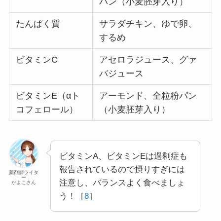
パン（小麦胚芽入り）
たんぱく質
サラダチキン、ゆで卵、
するめ
ビタミンC
アセロラジュース、グァ
バジュース
ビタミンE（αト
アーモンド、全粒粉パン
コフェロール）
（小麦胚芽入り）
ビタミンA、ビタミンEは過剰症も
報告されているので摂りすぎには
薬剤師ライタ
ー
注意し、バランスよく食べましょ
かよこさん
う！［
8
］