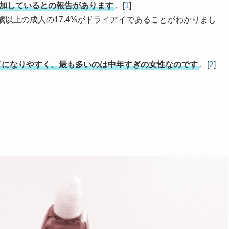
増加しているとの報告があります
。[
1
]
歳以上の成人の17.4%がドライアイであることがわかりまし
イになりやすく、最も多いのは中年すぎの女性なのです
。[
2
]