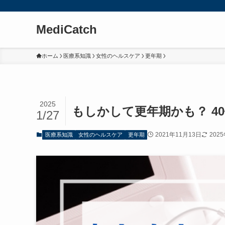
MediCatch
ホーム
医療系知識
女性のヘルスケア
更年期
2025
もしかして更年期かも？ 4
1/27
2021年11月13日
202
医療系知識
女性のヘルスケア
更年期