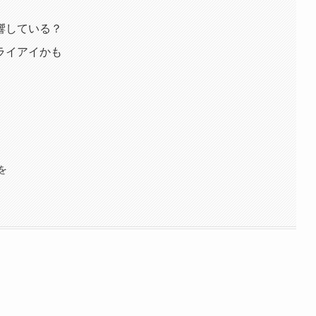
響している？
ライアイかも
を