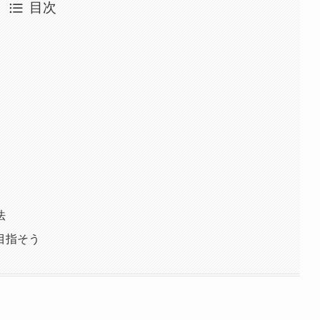
目次
法
目指そう