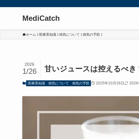
MediCatch
ホーム
医療系知識
病気について
病気の予防
2026
甘いジュースは控えるべき
1/26
2025年10月26日
202
医療系知識
病気について
病気の予防