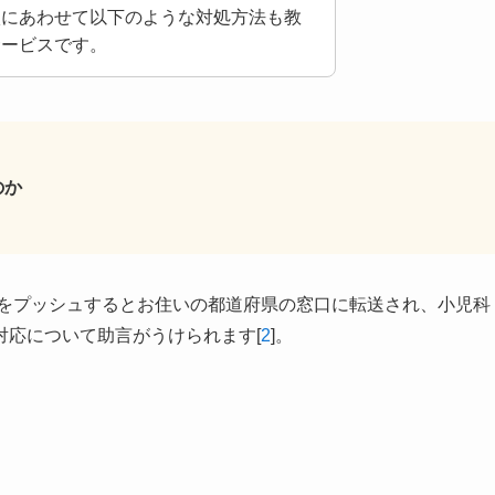
状にあわせて以下のような対処方法も教
サービスです。
のか
0をプッシュするとお住いの都道府県の窓口に転送され、小児科
対応について助言がうけられます[
2
]。