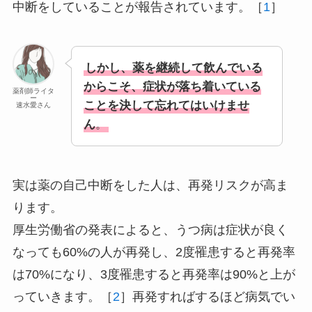
中断をしていることが報告されています。［
1
］
しかし、薬を継続して飲んでいる
からこそ、症状が落ち着いている
薬剤師ライタ
ー
ことを決して忘れてはいけませ
速水愛さん
ん
。
実は薬の自己中断をした人は、再発リスクが高ま
ります。
厚生労働省の発表によると、うつ病は症状が良く
なっても60%の人が再発し、2度罹患すると再発率
は70%になり、3度罹患すると再発率は90%と上が
っていきます。［
2
］再発すればするほど病気でい