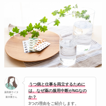
うつ病と仕事を両立するために
は、なぜ薬の服用中断がNGなの
薬剤師ライタ
ー
か？
速水愛さん
3つの理由をご紹介します。