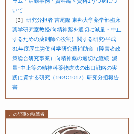
ラム・活動事例・資料編＞資料1うつ病につ
いて
［3］
研究分担者 吉尾隆 東邦大学薬学部臨床
薬学研究室教授/向精神薬を適切に減量・中止
するための薬剤師の役割に関する研究/平成
31年度厚生労働科学研究費補助金（障害者政
策総合研究事業）向精神薬の適切な継続･減
量･中止等の精神科薬物療法の出口戦略の実
践に資する研究（19GC1012）研究分担報告
書
この記事の執筆者