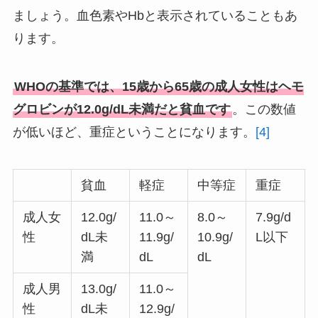
ましょう。血色素やHbと表示されていることもあ
ります。
WHOの基準では、15歳から65歳の成人女性はヘモ
グロビンが12.0g/dL未満だと貧血です
。この数値
が低いほど、重症ということになります。
[4]
貧血
軽症
中等症
重症
成人女
12.0g/
11.0～
8.0～
7.9g/d
性
dL未
11.9g/
10.9g/
L以下
満
dL
dL
成人男
13.0g/
11.0～
性
dL未
12.9g/