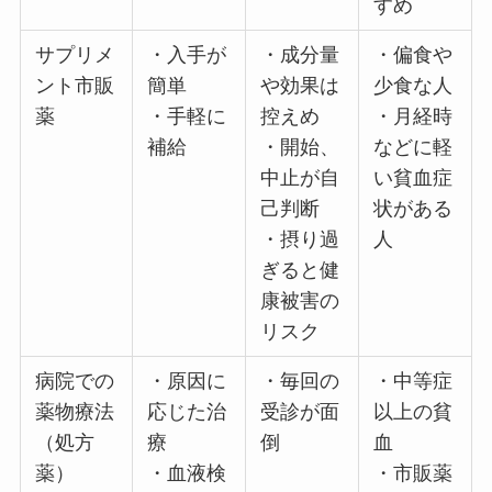
すめ
サプリメ
・入手が
・成分量
・偏食や
ント市販
簡単
や効果は
少食な人
薬
・手軽に
控えめ
・月経時
補給
・開始、
などに軽
中止が自
い貧血症
己判断
状がある
・摂り過
人
ぎると健
康被害の
リスク
病院での
・原因に
・毎回の
・中等症
薬物療法
応じた治
受診が面
以上の貧
（処方
療
倒
血
薬）
・血液検
・市販薬