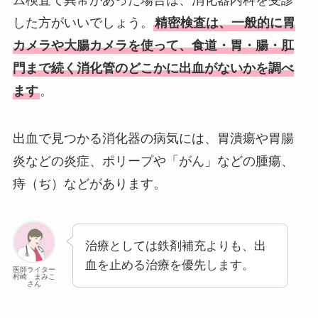
した方がいいでしょう。
精密検査は、一般的に胃
カメラや大腸カメラを使って、食道・胃・腸・肛
門まで続く消化管のどこかに出血がないかを調べ
ます
。
出血で見つかる消化器の病気には、胃潰瘍や胃腸
炎などの炎症、ポリープや「がん」などの腫瘍、
痔（ぢ）などがあります。
治療としては鉄剤補充よりも、出
血を止める治療を優先します。
医師ライター
村崎 まみこ
さん