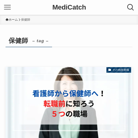
MediCatch
ホーム
保健師
保健師
– tag –
その他医療職