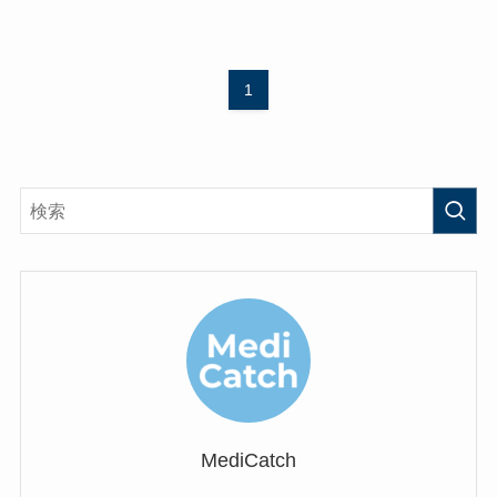
1
MediCatch